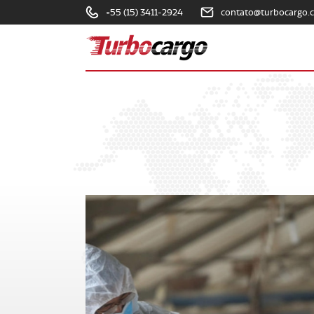
+55 (15) 3411-2924
contato@turbocargo.
Turbocargo