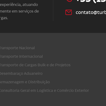
xperiência, atuando
lmente em serviços de
contato@turb
rgas.
Transporte Nacional
Transporte Internacional
Transporte de Cargas Bulk e de Projetos
Desembaraço Aduaneiro
Armazenagem e Distribuição
Consultoria Geral em Logística e Comércio Exterior