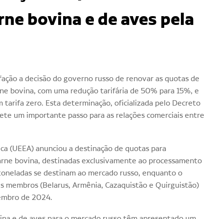
rne bovina e de aves pela
fação a decisão do governo russo de renovar as quotas de
rne bovina, com uma redução tarifária de 50% para 15%, e
 tarifa zero. Esta determinação, oficializada pelo Decreto
ete um importante passo para as relações comerciais entre
ica (UEEA) anunciou a destinação de quotas para
carne bovina, destinadas exclusivamente ao processamento
l toneladas se destinam ao mercado russo, enquanto o
ses membros (Belarus, Armênia, Cazaquistão e Quirguistão)
zembro de 2024.
ovina e de aves para o mercado russo têm apresentado um