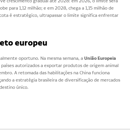
evê crescimento gradual até 2028: em 2026, o limite será
obe para 1,12 milhão; e em 2028, chega a 1,15 milhão de
ota é estratégico, ultrapassar o limite significa enfrentar
veto europeu
União Europeia
ialmente oportuno. Na mesma semana, a
e países autorizados a exportar produtos de origem animal
tembro. A retomada das habilitações na China funciona
ndo a estratégia brasileira de diversificação de mercados
destino único.