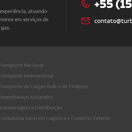
+55 (1
xperiência, atuando
lmente em serviços de
contato@turb
rgas.
Transporte Nacional
Transporte Internacional
Transporte de Cargas Bulk e de Projetos
Desembaraço Aduaneiro
Armazenagem e Distribuição
Consultoria Geral em Logística e Comércio Exterior