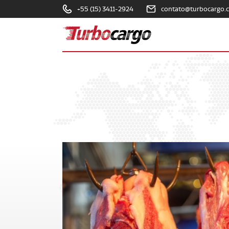
+55 (15) 3411-2924
contato@turbocargo.
Turbocargo