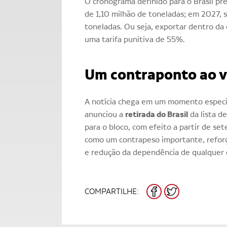
O cronograma definido para o Brasil pr
de 1,10 milhão de toneladas; em 2027, s
toneladas. Ou seja, exportar dentro da c
uma tarifa punitiva de 55%.
Um contraponto ao 
A notícia chega em um momento espec
retirada do Brasil
anunciou a
da lista d
para o bloco, com efeito a partir de se
como um contrapeso importante, reforça
e redução da dependência de qualquer 
FACEBOOK
TWITTER
COMPARTILHE: