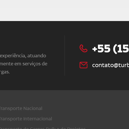
+55 (1
xperiência, atuando
lmente em serviços de
contato@turb
rgas.
Transporte Nacional
Transporte Internacional